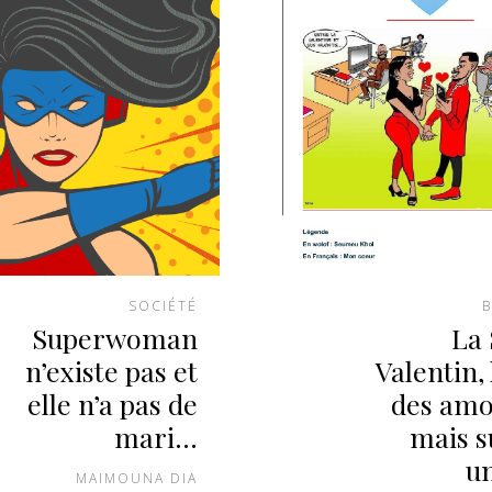
SOCIÉTÉ
B
Superwoman
La 
n’existe pas et
Valentin, 
elle n’a pas de
des am
mari…
mais s
un
MAIMOUNA DIA