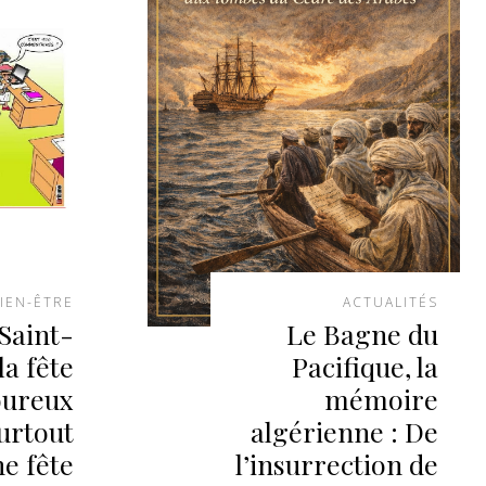
IEN-ÊTRE
ACTUALITÉS
Saint-
Le Bagne du
la fête
Pacifique, la
oureux
mémoire
urtout
algérienne : De
e fête
l’insurrection de