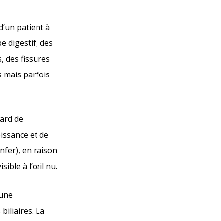
d’un patient à
be digestif, des
s, des fissures
s mais parfois
tard de
oissance et de
nfer), en raison
sible à l’œil nu.
 une
biliaires. La