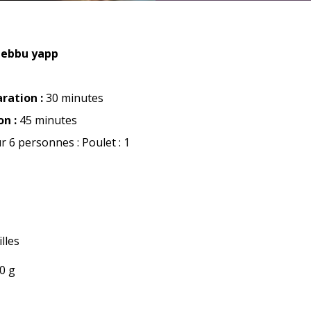
 Cebbu yapp
ration :
30 minutes
on :
45 minutes
r 6 personnes : Poulet : 1
illes
0 g