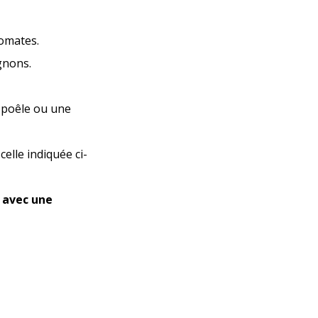
romates.
gnons.
e poêle ou une
celle indiquée ci-
e avec une