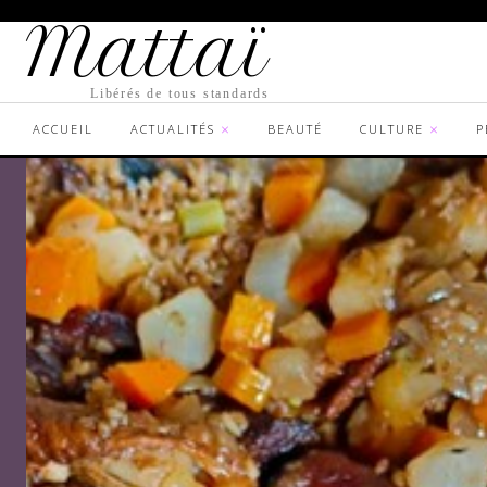
Mattaï
Libérés de tous standards
ACCUEIL
ACTUALITÉS
BEAUTÉ
CULTURE
P