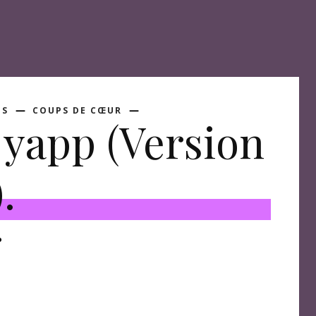
ÉS
COUPS DE CŒUR
yapp (Version
.
P