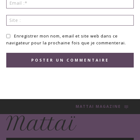
Ema
:*
Sit
:
Enregistrer mon nom, email et site web dans ce
navigateur pour la prochaine fois que je commenterai.
MATTAI MAGAZINE
Mattaï