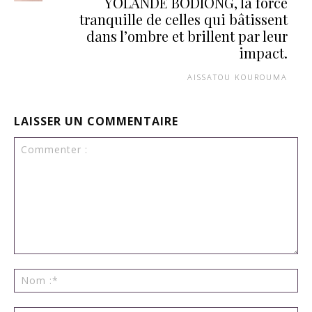
YOLANDE BODIONG, la force
tranquille de celles qui bâtissent
dans l’ombre et brillent par leur
impact.
AISSATOU KOUROUMA
LAISSER UN COMMENTAIRE
Commenter
:
No
:*