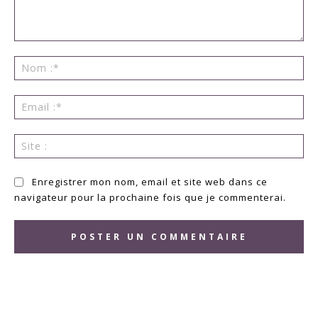
Commenter
:
No
:*
Ema
:*
Sit
:
Enregistrer mon nom, email et site web dans ce
navigateur pour la prochaine fois que je commenterai.