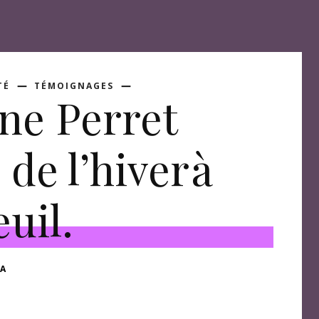
TÉ
TÉMOIGNAGES
ne Perret
 de l’hiver à
uil.
A