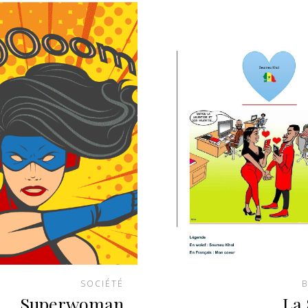
SOCIÉTÉ
B
Superwoman
La 