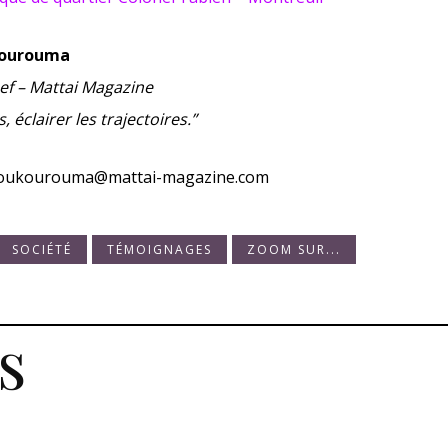
 Kourouma
ef – Mattai Magazine
, éclairer les trajectoires.”
toukourouma@mattai-magazine.com
SOCIÉTÉ
TÉMOIGNAGES
ZOOM SUR...
s