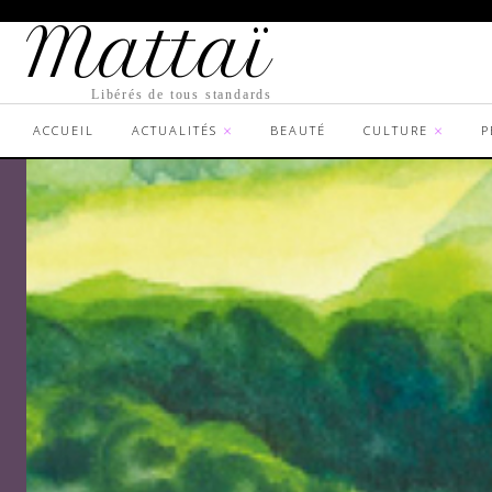
Mattaï
Libérés de tous standards
ACCUEIL
ACTUALITÉS
BEAUTÉ
CULTURE
P