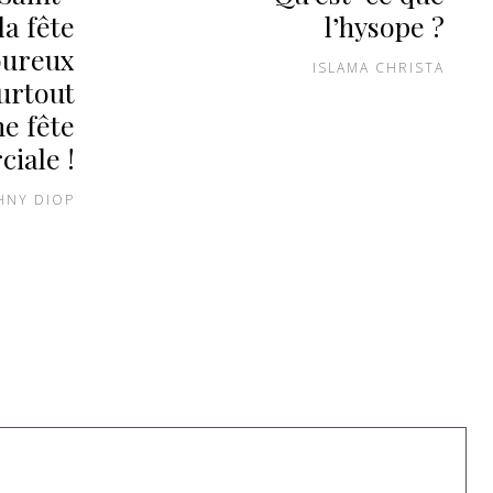
la fête
l’hysope ?
oureux
ISLAMA CHRISTA
urtout
e fête
iale !
HNY DIOP