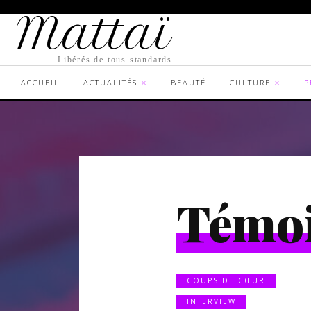
Mattaï
Libérés de tous standards
ACCUEIL
ACTUALITÉS
BEAUTÉ
CULTURE
P
Témo
COUPS DE CŒUR
INTERVIEW