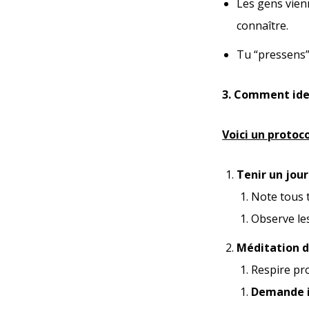
Les gens vien
connaître.
Tu “pressens”
3. Comment iden
Voici un protoco
Tenir un journ
Note tous t
Observe les
Méditation d
Respire pr
Demande i