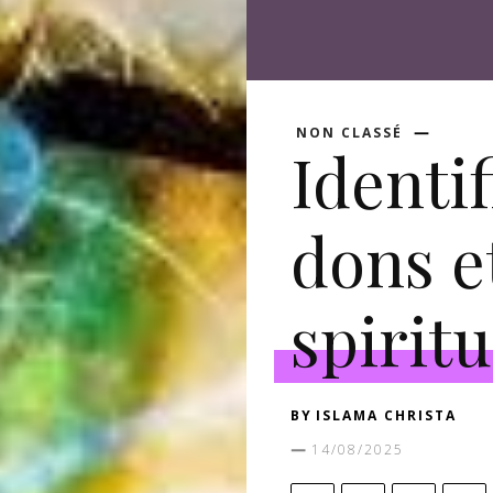
NON CLASSÉ
Identif
dons e
spiritu
BY
ISLAMA CHRISTA
14/08/2025