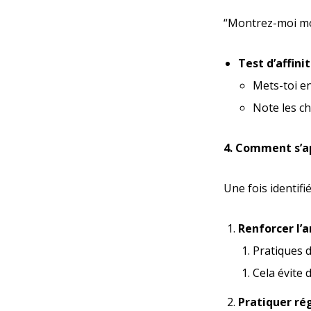
“Montrez-moi mon
Test d’affini
Mets-toi en
Note les c
4. Comment s’a
Une fois identifi
Renforcer l’a
Pratiques d
Cela évite 
Pratiquer ré