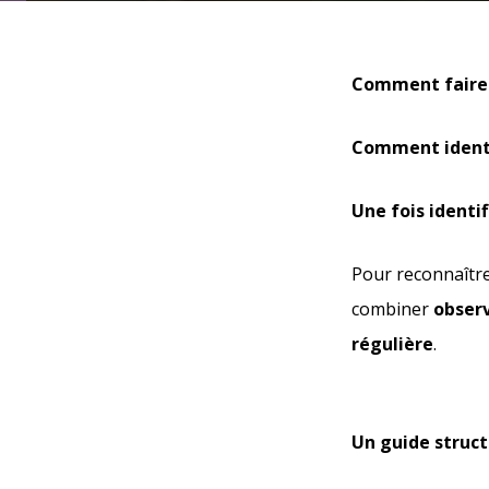
Comment faire p
Comment identif
Une fois identi
Pour reconnaîtr
combiner
observ
régulière
.
Un guide structu