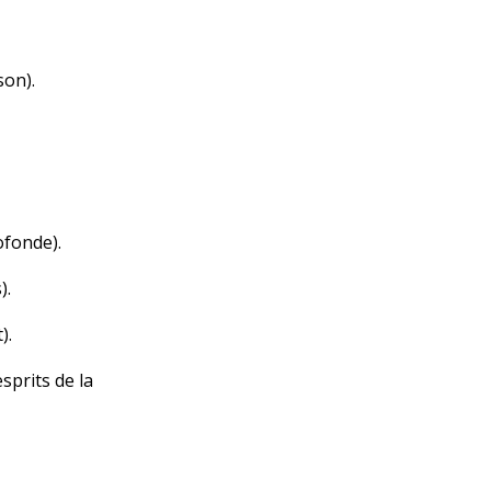
son).
ofonde).
).
).
sprits de la