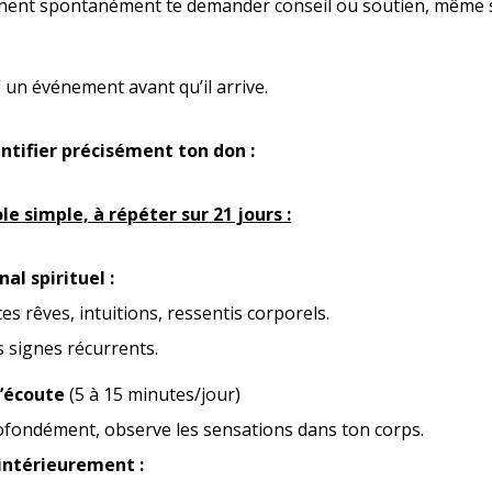
nent spontanément te demander conseil ou soutien, même 
 un événement avant qu’il arrive.
tifier précisément ton don :
le simple, à répéter sur 21 jours :
al spirituel :
es rêves, intuitions, ressentis corporels.
 signes récurrents.
’écoute
(5 à 15 minutes/jour)
ofondément, observe les sensations dans ton corps.
ntérieurement :