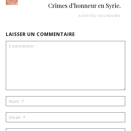
Crimes d’honneur en Syrie.
AISSATOU KOUROUMA
LAISSER UN COMMENTAIRE
Commenter
:
No
:*
Ema
:*