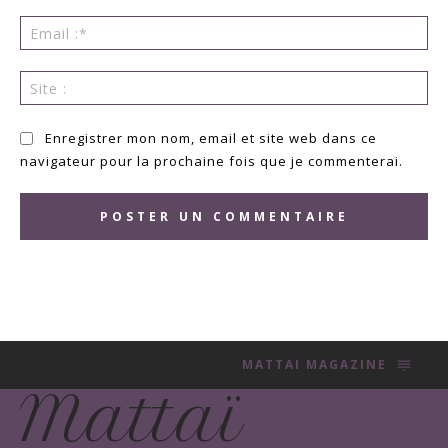
Ema
:*
Sit
:
Enregistrer mon nom, email et site web dans ce
navigateur pour la prochaine fois que je commenterai.
MATTAI MAGAZINE
Mattaï