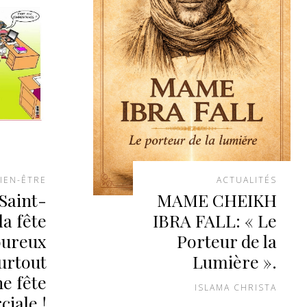
IEN-ÊTRE
ACTUALITÉS
Saint-
MAME CHEIKH
la fête
IBRA FALL: « Le
oureux
Porteur de la
urtout
Lumière ».
e fête
ISLAMA CHRISTA
iale !