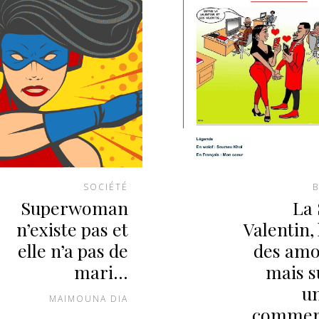
SOCIÉTÉ
B
Superwoman
La 
n’existe pas et
Valentin, 
elle n’a pas de
des am
mari…
mais s
un
MAIMOUNA DIA
commerc