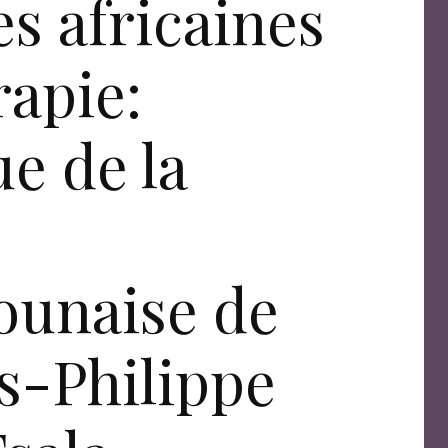
es africaines
rapie:
ue de la
e
ounaise de
s-Philippe