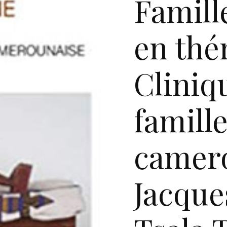
Famill
en thé
Cliniq
famill
camer
Jacque