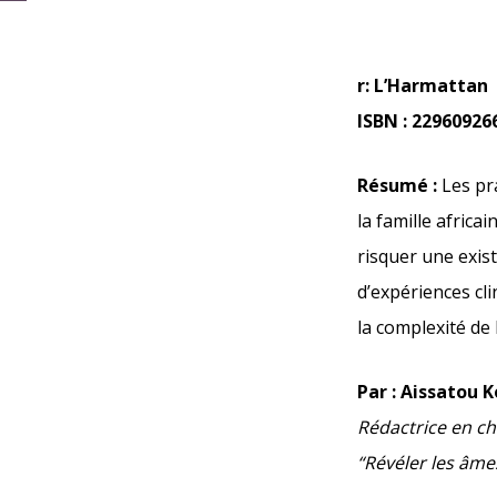
r: L’Harmattan
ISBN : 22960926
Résumé :
Les pra
la famille africa
risquer une exi
d’expériences cli
la complexité de 
Par : Aissatou
Rédactrice en ch
“Révéler les âmes