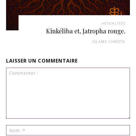
ACTUALITÉS
Kinkéliba et, Jatropha rouge.
ISLAMA CHRISTA
LAISSER UN COMMENTAIRE
Commenter
:
No
:*