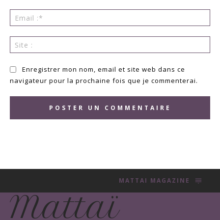
Ema
:*
Sit
:
Enregistrer mon nom, email et site web dans ce
navigateur pour la prochaine fois que je commenterai.
MATTAI MAGAZINE
Mattaï