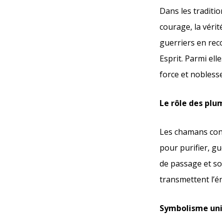
Dans les traditi
courage, la vérit
guerriers en reco
Esprit. Parmi ell
force et nobless
Le rôle des plu
Les chamans cons
pour purifier, gu
de passage et soi
transmettent l’én
Symbolisme univ