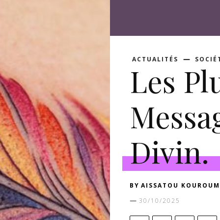
ACTUALITÉS
SOCIÉ
Les P
Messa
Divin.
BY
AISSATOU KOUROUM
30/10/2025