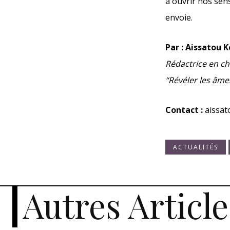
à ouvrir nos sen
envoie.
Par : Aissatou
Rédactrice en ch
“Révéler les âmes
Contact :
aissa
ACTUALITÉS
Autres Article