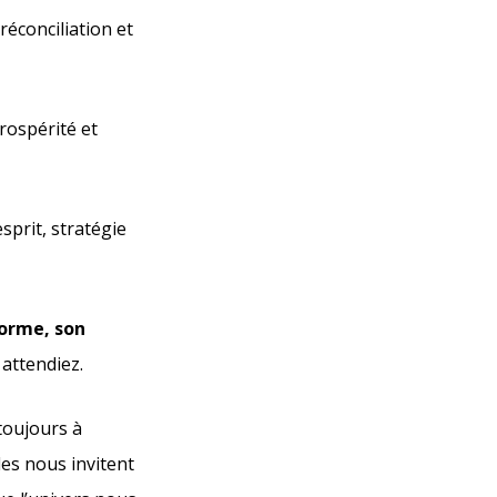
éconciliation et
prospérité et
esprit, stratégie
forme, son
 attendiez.
toujours à
les nous invitent