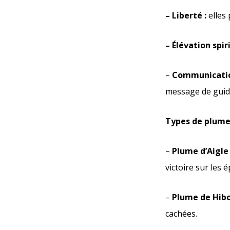
– Liberté :
elles 
– Élévation spiri
–
Communication
message de guid
Types de plumes 
–
Plume d’Aigle 
victoire sur les 
–
Plume de Hibo
cachées.