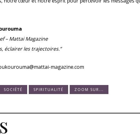
s, notre cœur et notre esprit pour percevoir les messages q
 Kourouma
ef – Mattai Magazine
, éclairer les trajectoires.”
toukourouma@mattai-magazine.com
SOCIÉTÉ
SPIRITUALITÉ
ZOOM SUR...
s