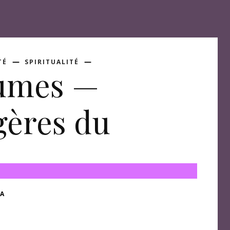
TÉ
SPIRITUALITÉ
lumes —
gères du
A