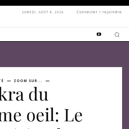
Connecter / rejoindre
SAMEDI, AOÛT 8, 2026
TÉ
ZOOM SUR...
kra du
me oeil: Le