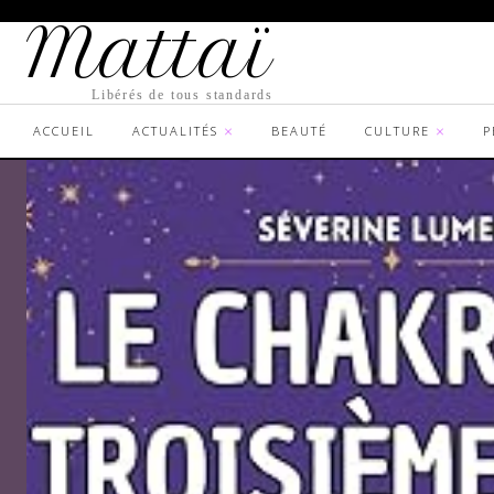
Mattaï
Libérés de tous standards
ACCUEIL
ACTUALITÉS
BEAUTÉ
CULTURE
P