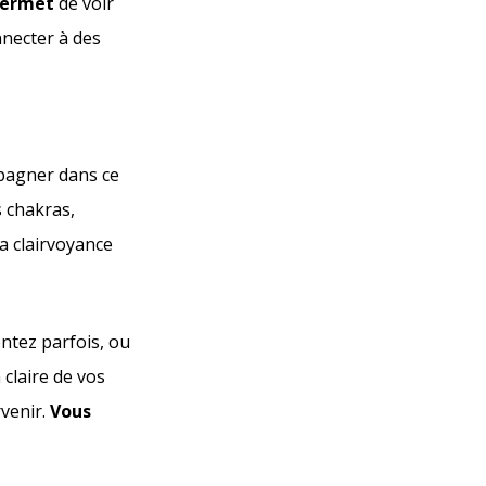
 permet
de voir
necter à des
pagner dans ce
 chakras,
a clairvoyance
ntez parfois, ou
claire de vos
rvenir.
Vous