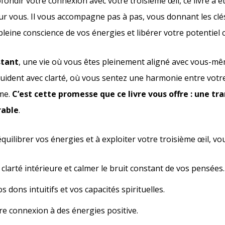
fondir votre connexion avec votre troisième œil, ce livre a é
r vous. Il vous accompagne pas à pas, vous donnant les clé
leine conscience de vos énergies et libérer votre potentiel 
stant
, une vie où vous êtes pleinement aligné avec vous-mê
guident avec clarté, où vous sentez une harmonie entre votr
âme.
C’est cette promesse que ce livre vous offre : une t
rable
.
uilibrer vos énergies et à exploiter votre troisième œil, vo
clarté intérieure et calmer le bruit constant de vos pensées.
 dons intuitifs et vos capacités spirituelles.
re connexion à des énergies positive.