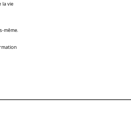
 la vie
ous-même.
ormation