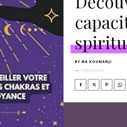
Découv
capaci
spiritu
BY
MA KOUMANJI
14/03/2025