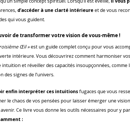
 qu’un simple concept spirituel. Lorsqu’il est éveillé,
il vous
arences,
d’accéder à une clarté intérieure
et de vous recon
es qui vous guident.
pouvoir de transformer votre vision de vous-même !
roisième Œil »
est un guide complet conçu pour vous accom
verte intérieure. Vous découvrirez comment harmoniser vos
 intuition et réveiller des capacités insoupçonnées, comme l
on des signes de l’univers.
r enfin interpréter ces intuitions
fugaces que vous resse
er le chaos de vos pensées pour laisser émerger une vision 
 avenir. Ce livre vous donne les outils nécessaires pour y pa
tamment :