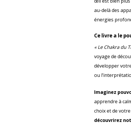
œil est bien plus
au-delà des app
énergies profond
Ce livre a le 
« Le Chakra du T
voyage de décou
développer votre
ou l’interprétati
Imaginez pouvoi
apprendre à calm
choix et de votre
découvrirez no