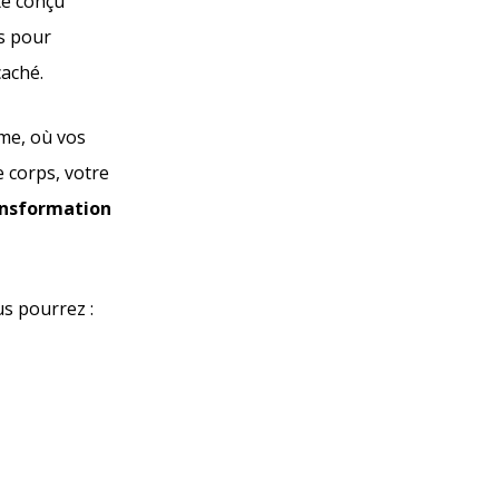
té conçu
s pour
caché.
me, où vos
e corps, votre
ransformation
us pourrez :