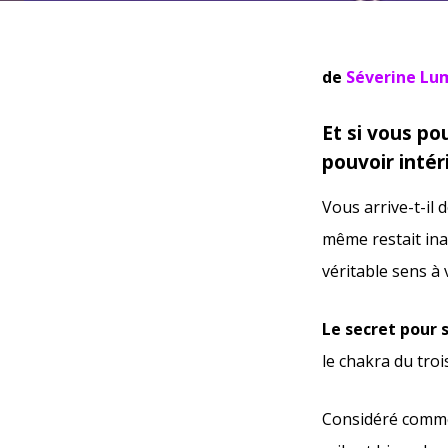
de
Séverine Lu
Et si vous po
pouvoir intér
Vous arrive-t-il 
même restait ina
véritable sens à
Le secret pour
le chakra du troi
Considéré comme l