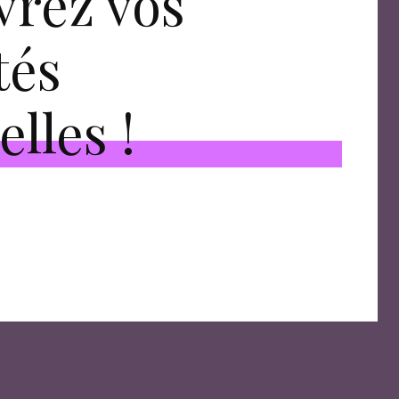
rez vos
tés
elles !