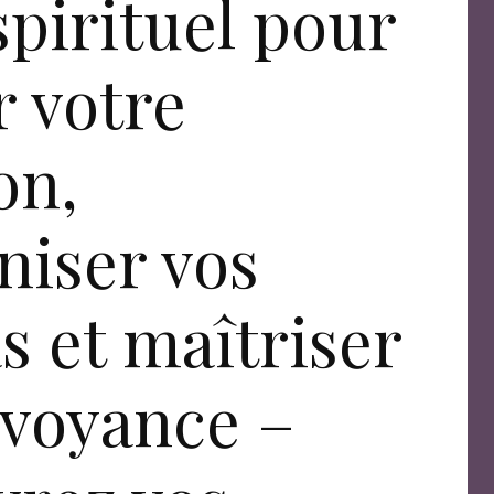
spirituel pour
r votre
on,
iser vos
s et maîtriser
irvoyance –