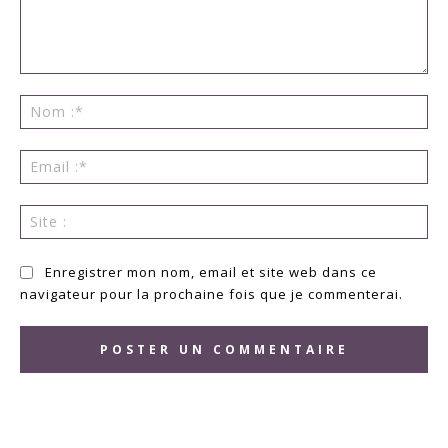
Commenter
:
No
:*
Ema
:*
Sit
:
Enregistrer mon nom, email et site web dans ce
navigateur pour la prochaine fois que je commenterai.