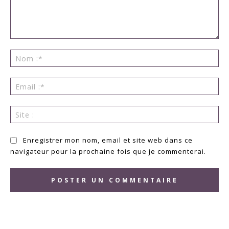
Commenter
:
No
:*
Ema
:*
Sit
:
Enregistrer mon nom, email et site web dans ce
navigateur pour la prochaine fois que je commenterai.