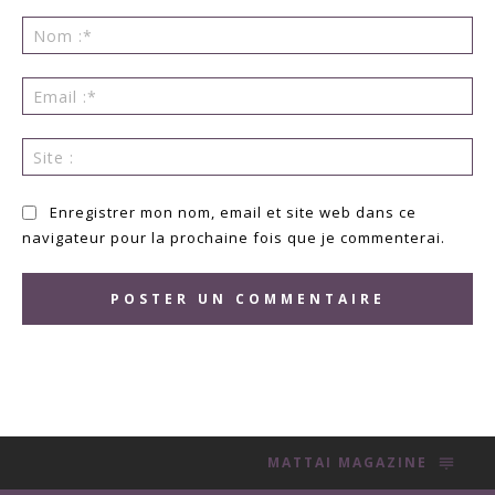
Commenter
:
No
:*
Ema
:*
Sit
:
Enregistrer mon nom, email et site web dans ce
navigateur pour la prochaine fois que je commenterai.
MATTAI MAGAZINE