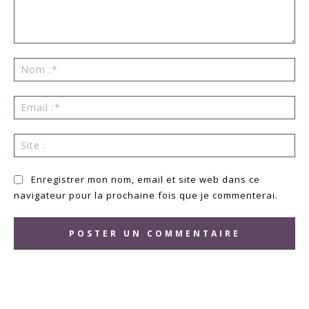
Commenter
:
No
:*
Ema
:*
Sit
:
Enregistrer mon nom, email et site web dans ce
navigateur pour la prochaine fois que je commenterai.