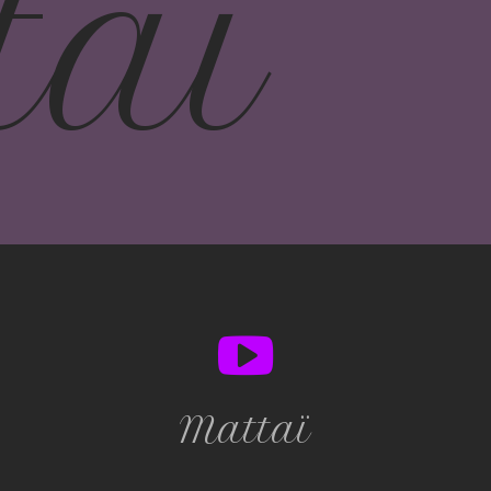
taï
Mattaï