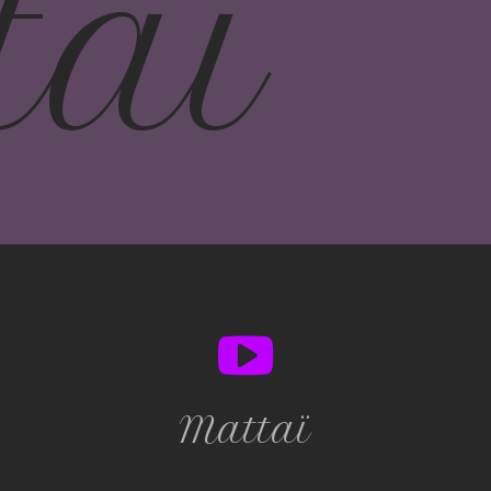
taï
Mattaï