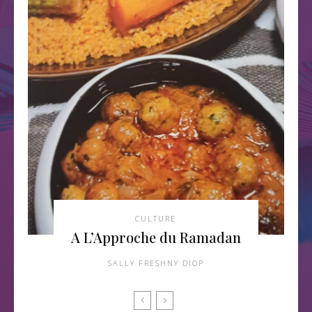
CULTURE
A L’Approche du Ramadan
SALLY FRESHNY DIOP